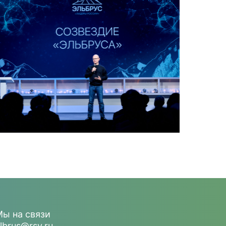
ы на связи
lbrus@rsv.ru