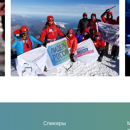
Спикеры
М
e